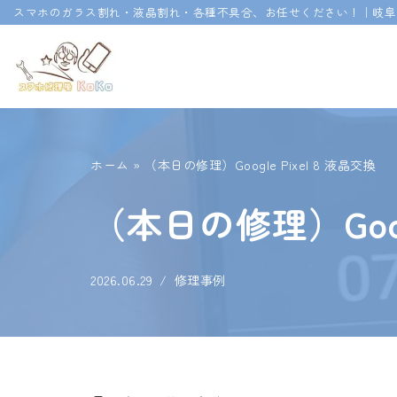
スマホのガラス割れ・液晶割れ・各種不具合、お任せください！｜岐阜
コ
ン
テ
ン
ツ
ホーム
»
（本日の修理）Google Pixel 8 液晶交換
へ
ス
（本日の修理）Googl
キ
ッ
プ
2026.06.29
修理事例