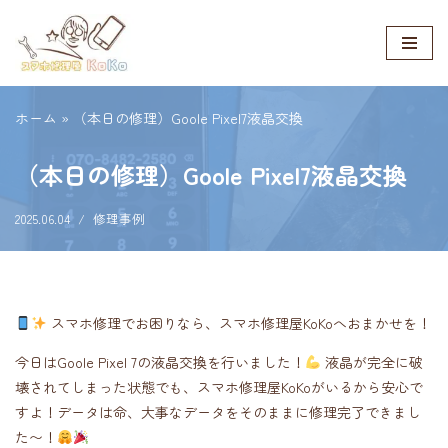
コ
ン
テ
ホーム
»
（本日の修理）Goole Pixel7液晶交換
ン
ツ
（本日の修理）Goole Pixel7液晶交換
へ
ス
2025.06.04
修理事例
キ
ッ
プ
スマホ修理でお困りなら、スマホ修理屋KoKoへおまかせを！
今日はGoole Pixel 7の液晶交換を行いました！
液晶が完全に破
壊されてしまった状態でも、スマホ修理屋KoKoがいるから安心で
すよ！データは命、大事なデータをそのままに修理完了できまし
た〜！