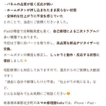
・
パネルの品質が低く反応が鈍い
・
ホームボタンが押し込まれたまま戻らない状態
・
全体的な仕上がりに不安を感じていた
とのことで、当店にご依頼くださいました。
iPadは精密で分解難易度も高く、
自己修理による二次トラブル
が
多い機種でもあります。
今回は丁寧に旧パーツを取り外し、
高品質な新品デジタイザーに
交換
。
ホームボタンの構造も修正し、
しっかりと動作・反応する状態に
復旧
しました
宅配修理にも対応しておりますので、遠方からのご依頼も大歓迎
です！
「過去に自分で修理したけど不安」「仕上がりが気になる」な
ど、
どんなお悩みでもお気軽にご相談ください
岐阜県本巣郡北方町の
スマホ修理屋KoKo
では、iPhone・iPad・