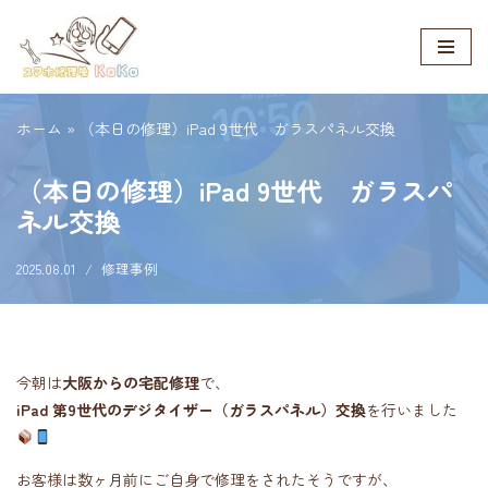
コ
ン
テ
ホーム
»
（本日の修理）iPad 9世代 ガラスパネル交換
ン
ツ
（本日の修理）iPad 9世代 ガラスパ
へ
ネル交換
ス
キ
2025.08.01
修理事例
ッ
プ
今朝は
大阪からの宅配修理
で、
iPad 第9世代のデジタイザー（ガラスパネル）交換
を行いました
お客様は数ヶ月前にご自身で修理をされたそうですが、