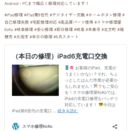
Android・PCまで幅広く修理対応しています！
#iPad修理 #iPad第9世代 #デジタイザー交換 #ホームボタン修理 #
自己修理失敗 #宅配修理対応 #高品質パーツ使用 #スマホ修理屋
KoKo #岐阜修理 #安心修理 #即日修理 #岐阜 #本巣市 #北方町 #瑞
穂市 #大垣市 #本日の修理 #8月スタート