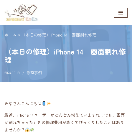
コ
ン
テ
ホーム
»
（本日の修理）iPhone 14 画面割れ修理
ン
ツ
（本日の修理）iPhone 14 画面割れ修
へ
理
ス
キ
2024.10.19
修理事例
ッ
プ
みなさんこんにちは
最近、iPhone 14ユーザーがどんどん増えていますね！でも、画面
が割れちゃったときの修理費用が高くてびっくりしたことはあり
ませんか？