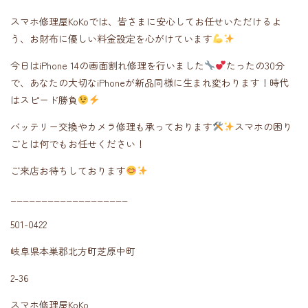
スマホ修理屋KoKoでは、皆さまに安心してお任せいただけるよ
う、お財布に優しい料金設定を心がけています
今日はiPhone 14の画面割れ修理を行いました
たったの30分
で、あなたの大切なiPhoneが新品同様に生まれ変わります！時代
はスピード勝負
バッテリー交換やカメラ修理も承っております
スマホの困り
ごとは何でもお任せください！
ご来店お待ちしております
___________________
501-0422
岐阜県本巣郡北方町芝原中町
2-36
スマホ修理屋KoKo