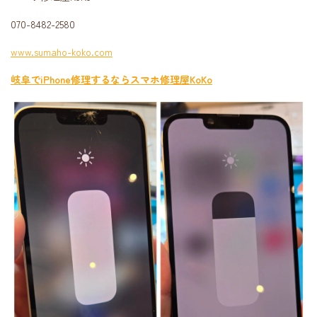
070-8482-2580
www.sumaho-koko.com
岐阜でiPhone修理するならスマホ修理屋KoKo