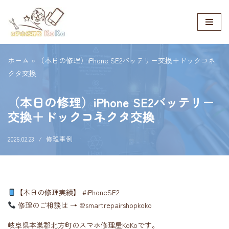
コ
ン
テ
ホーム
»
（本日の修理）iPhone SE2バッテリー交換＋ドックコネ
ン
クタ交換
ツ
へ
（本日の修理）iPhone SE2バッテリー
ス
交換＋ドックコネクタ交換
キ
ッ
2026.02.23
修理事例
プ
【本日の修理実績】 #iPhoneSE2
修理のご相談は → @smartrepairshopkoko
岐阜県本巣郡北方町のスマホ修理屋KoKoです。