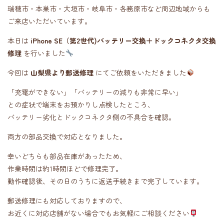
瑞穂市・本巣市・大垣市・岐阜市・各務原市など周辺地域からも
ご来店いただいています。
本日は
iPhone SE（第2世代)バッテリー交換＋ドックコネクタ交換
修理
を行いました
今回は
山梨県より郵送修理
にてご依頼をいただきました
「充電ができない」「バッテリーの減りも非常に早い」
との症状で端末をお預かりし点検したところ、
バッテリー劣化とドックコネクタ側の不具合を確認。
両方の部品交換で対応となりました。
幸いどちらも部品在庫があったため、
作業時間は約1時間ほどで修理完了。
動作確認後、その日のうちに返送手続きまで完了しています。
郵送修理にも対応しておりますので、
お近くに対応店舗がない場合でもお気軽にご相談ください