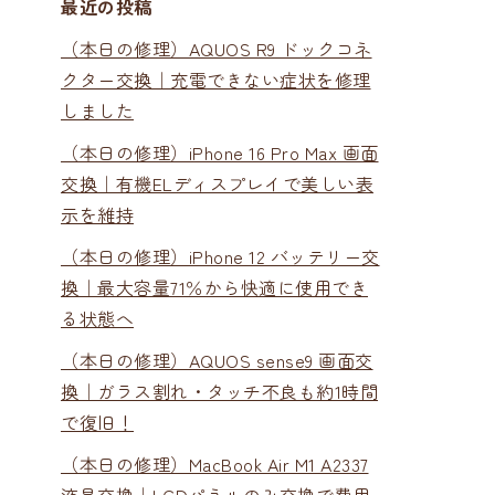
最近の投稿
（本日の修理）AQUOS R9 ドックコネ
クター交換｜充電できない症状を修理
しました
（本日の修理）iPhone 16 Pro Max 画面
交換｜有機ELディスプレイで美しい表
示を維持
（本日の修理）iPhone 12 バッテリー交
換｜最大容量71％から快適に使用でき
る状態へ
（本日の修理）AQUOS sense9 画面交
換｜ガラス割れ・タッチ不良も約1時間
で復旧！
（本日の修理）MacBook Air M1 A2337