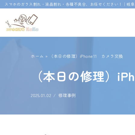
スマホのガラス割れ・液晶割れ・各種不具合、お任せください！｜岐阜
コ
ン
テ
ン
ツ
ホーム
»
（本日の修理）iPhone11 カメラ交換
へ
ス
（本日の修理）iPh
キ
ッ
プ
2025.01.02
修理事例