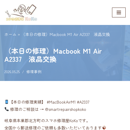
コ
ン
テ
ホーム
»
（本日の修理）Macbook M1 Air A2337 液晶交換
ン
ツ
（本日の修理）Macbook M1 Air
へ
A2337 液晶交換
ス
キ
2026.05.25
修理事例
ッ
プ
【本日の修理実績】 #MacBookAirM1 #A2337
修理のご相談は → @smartrepairshopkoko
岐阜県本巣郡北方町のスマホ修理屋KoKoです。
全国から郵送修理のご依頼も多数いただいております