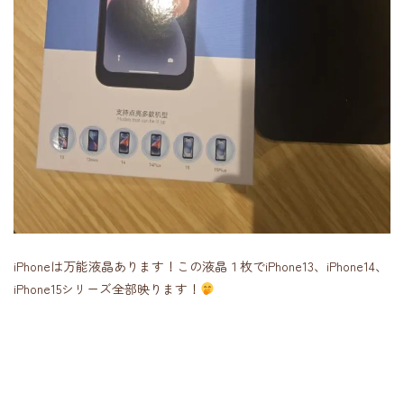
iPhoneは万能液晶あります！この液晶１枚でiPhone13、iPhone14、
iPhone15シリーズ全部映ります！