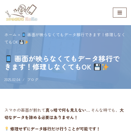
コ
ン
テ
ホーム
»
画面が映らなくてもデータ移行できます！修理しなく
ン
てもOK
ツ
へ
画面が映らなくてもデータ移行で
ス
きます！修理しなくてもOK
キ
ッ
2025.02.04
ブログ
プ
スマホの画面が割れて
真っ暗で何も見えない…
そんな時でも、
大
切なデータを諦める必要はありません！
修理せずにデータ移行だけ行うことが可能です！