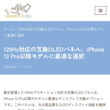
コ
ン
テ
ホーム
»
120Hz対応の互換OLEDパネル、iPhone 13 Pro以降モデル
ン
に最適な選択
ツ
へ
120Hz対応の互換OLEDパネル、iPhone
ス
13 Pro以降モデルに最適な選択
キ
ッ
2025.04.07
ブログ
プ
最近登場した120Hzプロモーション対応の互換OLEDパネルは、
iPhone 13 Pro以降のモデルに最適なディスプレイ交換オプション
です。このパネルは、元の高品質なOLEDディスプレイ性能を維持