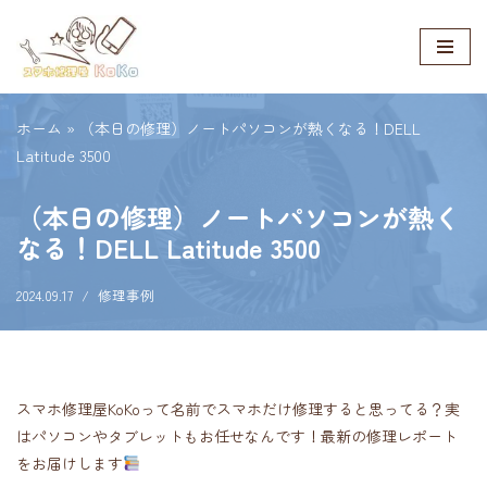
コ
ン
テ
ホーム
»
（本日の修理）ノートパソコンが熱くなる！DELL
ン
Latitude 3500
ツ
へ
（本日の修理）ノートパソコンが熱く
ス
なる！DELL Latitude 3500
キ
ッ
2024.09.17
修理事例
プ
スマホ修理屋KoKoって名前でスマホだけ修理すると思ってる？実
はパソコンやタブレットもお任せなんです！最新の修理レポート
をお届けします